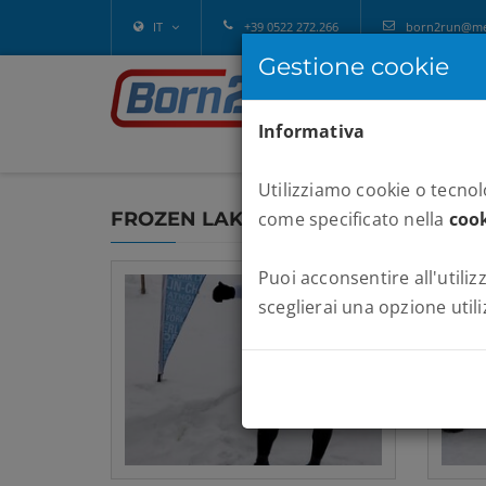
IT
+39 0522 272.266
born2run@melv
Gestione cookie
Informativa
Utilizziamo cookie o tecnolo
FROZEN LAKE MARATHON 2023
come specificato nella
cook
Puoi acconsentire all'utilizz
sceglierai una opzione utili