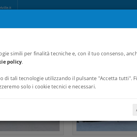
ille.it
CHI SIAMO
MARATONE
NEWS
PARTNERS
ALBUM
C
gie simili per finalità tecniche e, con il tuo consenso, anch
ie policy
.
o di tali tecnologie utilizzando il pulsante "Accetta tutti". 
zzeremo solo i cookie tecnici e necessari.