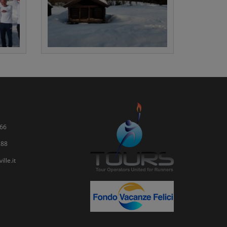
66
288
lle.it