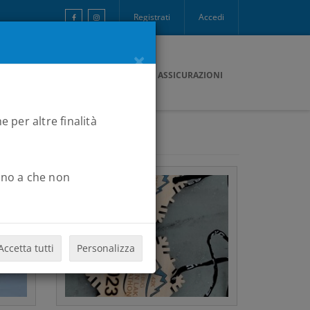
Registrati
Accedi
×
ONTATTI
PAGAMENTI
B2RCARD
ASSICURAZIONI
e per altre finalità
Fino a che non
Accetta tutti
Personalizza