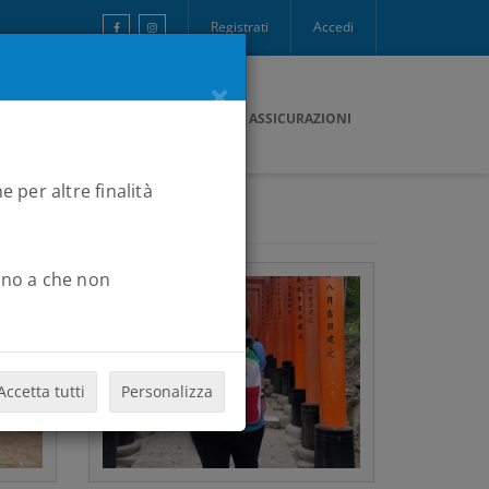
Registrati
Accedi
×
ONTATTI
PAGAMENTI
B2RCARD
ASSICURAZIONI
e per altre finalità
Fino a che non
Accetta tutti
Personalizza