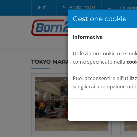
IT
+39 0522 272.266
born2run@melv
Gestione cookie
Informativa
Utilizziamo cookie o tecnolo
TOKYO MARATHON 2024
come specificato nella
cook
Puoi acconsentire all'utilizz
sceglierai una opzione utili