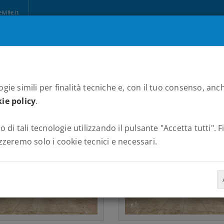
ille.it
CHI SIAMO
MARATONE
NEWS
PARTNERS
ALBUM
C
gie simili per finalità tecniche e, con il tuo consenso, anch
ie policy
.
o di tali tecnologie utilizzando il pulsante "Accetta tutti". 
zzeremo solo i cookie tecnici e necessari.