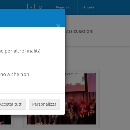
Registrati
Accedi
×
ONTATTI
PAGAMENTI
B2RCARD
ASSICURAZIONI
e per altre finalità
Fino a che non
Accetta tutti
Personalizza