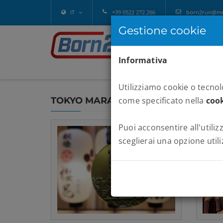
IT
+39 0522 272.266
born2run@melv
Gestione cookie
Informativa
Utilizziamo cookie o tecnolo
TOKYO MARATHON 2025
come specificato nella
cook
Puoi acconsentire all'utilizz
sceglierai una opzione utili