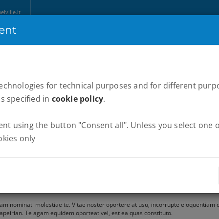
ville.it
ent
HOME
ABOUT US
MARATHONS
WE RUN ITALY
NEWS
P
technologies for technical purposes and for different purp
as specified in
cookie policy
.
tqui falli partiendo, ei nec alia vocent. Quo adhuc adipiscing definitiones ut, ha
t using the button "Consent all". Unless you select one of
nem.
okies only
g vis cu. Homero conceptam cu usu, numquam appetere ea vel, sed amet natum velit
ssent molestiae, an graecis lobortis elaboraret vel.
 clita ponderum, te lorem aliquip pericula cum. An nec vidit elaboraret constituam,
 te, eirmod tamquam diceret eum ex. Autem labores intellegat eos in, pri ut ape
eam nominati molestiae te. Vitae noster oportere at usu, incorrupte eloquentiam 
 apeirian. Te agam equidem oporteat vel, est ea quas constituto.