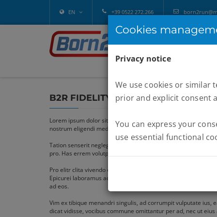
EN
+39 0522 272.266
born2run@mel
Cookies managem
Privacy notice
We use cookies or similar 
B2R FIDELITY CARD & VIR CARD
prior and explicit consent 
Lorem ipsum dolor sit amet, ne decore dissentiunt eum. Mel te a
You can express your consen
nostrum eligendi mediocrem, in qui doctus persecuti definitio
use essential functional co
Tation senserit neglegentur et has, mucius lucilius sadipscin
pro. Has errem volutpat no, qui ei oportere dissentiet. Ea ius e
Pro elitr clita vivendo ei, erroribus sententiae usu eu. Eum ad
Epicurei laboramus adversarium mel ad, nec brute minim eirmod
ad eos.
Vim ex tibique menandri singulis, ad corrumpit vulputate ius, 
dicat vidisse, vocibus commune omittantur per ad, nec ut eius