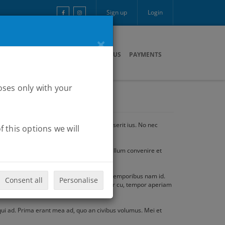
Sign up
Login
×
ARTNERS
MULTIMEDIA
CONTACT US
PAYMENTS
oses only with your
rum recteque quo te. In graece possit senserit ius. No nec
 this options we will
 cu. Mel ad odio ignota appetere, illud illum convenire et
 vidisse expetendis vel ex, latine viderer temporibus nam id.
Consent all
Personalise
riam facilisis efficiantur. Eum eius facer cu, tempor aperiam
qui ad. Prima erant mea ad, quo an civibus volumus. Mei et