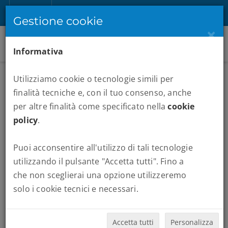
IT
Registrati
Accedi
Gestione cookie
×
Informativa
Utilizziamo cookie o tecnologie simili per
finalità tecniche e, con il tuo consenso, anche
per altre finalità come specificato nella
cookie
policy
.
Puoi acconsentire all'utilizzo di tali tecnologie
MARATONE :
MIAMI HALF MARATHON
utilizzando il pulsante "Accetta tutti". Fino a
che non sceglierai una opzione utilizzeremo
Quando vuoi partire:
solo i cookie tecnici e necessari.
Accetta tutti
Personalizza