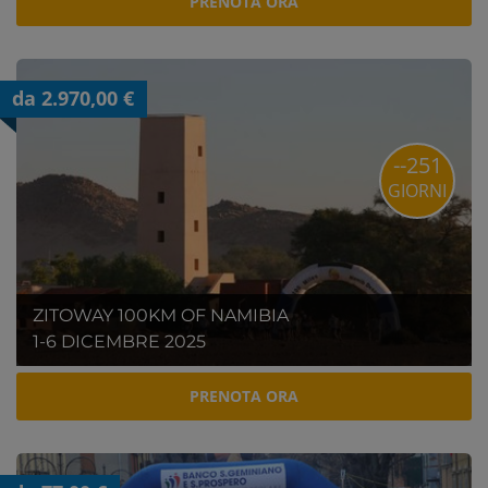
PRENOTA ORA
da 2.970,00 €
--251
GIORNI
ZITOWAY 100KM OF NAMIBIA
1-6 DICEMBRE 2025
PRENOTA ORA