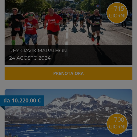
--715
GIORNI
REYKJAVIK MARATHON
24 AGOSTO 2024
PRENOTA ORA
da 10.220,00 €
--700
GIORNI