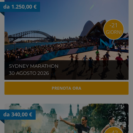
da 1.250,00 €
-21
GIORNI
SYDNEY MARATHON
30 AGOSTO 2026
PRENOTA ORA
da 340,00 €
-42