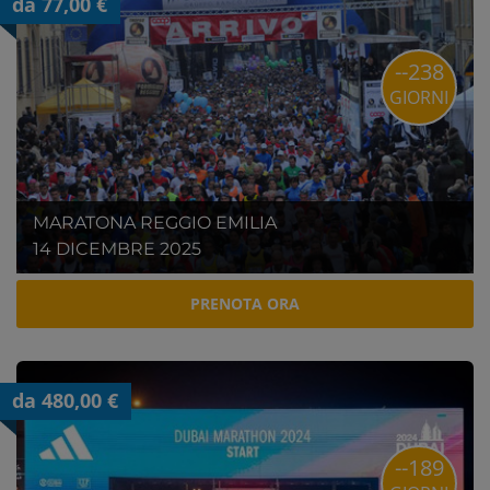
da 77,00 €
--238
GIORNI
MARATONA REGGIO EMILIA
14 DICEMBRE 2025
PRENOTA ORA
da 480,00 €
--189