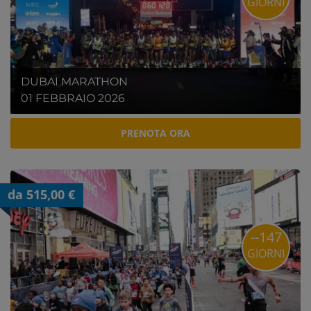
GIORNI
DUBAI MARATHON
01 FEBBRAIO 2026
PRENOTA ORA
da 515,00 €
--147
GIORNI