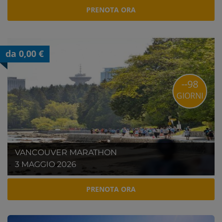
PRENOTA ORA
da 0,00 €
--98
GIORNI
VANCOUVER MARATHON
3 MAGGIO 2026
PRENOTA ORA