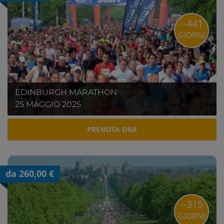
--441
GIORNI
EDINBURGH MARATHON
25 MAGGIO 2025
PRENOTA ORA
da 260,00 €
--315
GIORNI