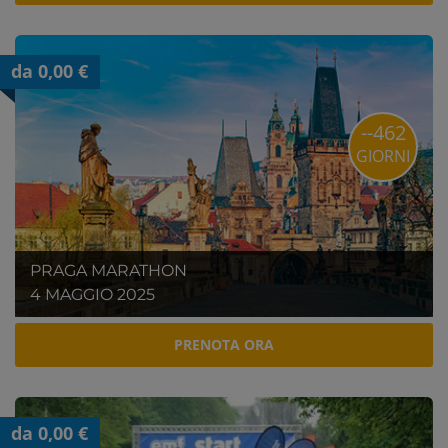
da 0,00 €
--462
GIORNI
PRAGA MARATHON
4 MAGGIO 2025
PRENOTA ORA
da 0,00 €