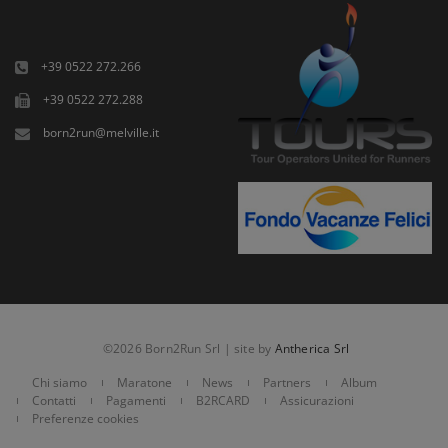
+39 0522 272.266
+39 0522 272.288
born2run@melville.it
©2026 Born2Run Srl | site by
Antherica Srl
Chi siamo
Maratone
News
Partners
Album
Contatti
Pagamenti
B2RCARD
Assicurazioni
Preferenze cookies