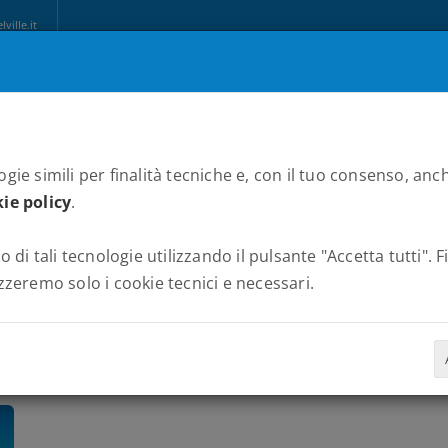
ille.it
CHI SIAMO
MARATONE
NEWS
PARTNERS
ALBUM
C
gie simili per finalità tecniche e, con il tuo consenso, anch
ie policy
.
o di tali tecnologie utilizzando il pulsante "Accetta tutti". 
zzeremo solo i cookie tecnici e necessari.