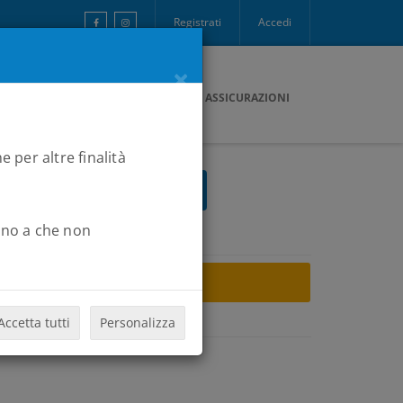
Registrati
Accedi
×
ONTATTI
PAGAMENTI
B2RCARD
ASSICURAZIONI
e per altre finalità
Fino a che non
ARCHIVIO
Accetta tutti
Personalizza