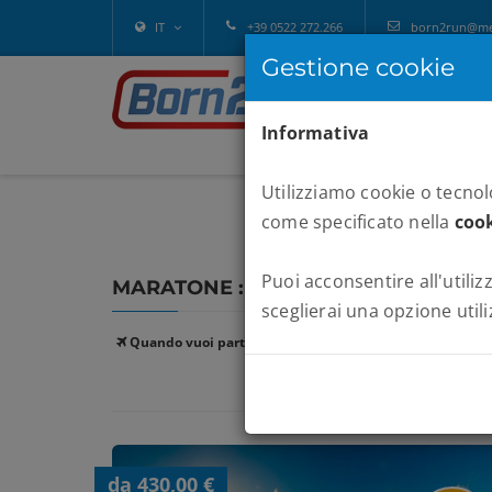
IT
+39 0522 272.266
born2run@melv
Gestione cookie
Informativa
Utilizziamo cookie o tecnolo
come specificato nella
cook
Puoi acconsentire all'utilizz
MARATONE :
MARATONA MIAMI
sceglierai una opzione utili
Quando vuoi partire:
da 430,00 €