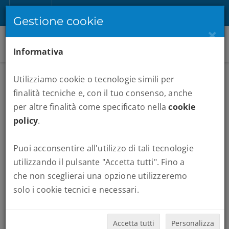
IT
Registrati
Accedi
Gestione cookie
×
Informativa
Utilizziamo cookie o tecnologie simili per
finalità tecniche e, con il tuo consenso, anche
per altre finalità come specificato nella
cookie
policy
.
Puoi acconsentire all'utilizzo di tali tecnologie
MARATONE :
ATHENS MARATHON
utilizzando il pulsante "Accetta tutti". Fino a
che non sceglierai una opzione utilizzeremo
Quando vuoi partire:
solo i cookie tecnici e necessari.
Accetta tutti
Personalizza