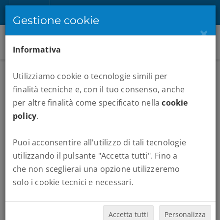
IT
Registrati
Accedi
Gestione cookie
×
Informativa
Utilizziamo cookie o tecnologie simili per
finalità tecniche e, con il tuo consenso, anche
per altre finalità come specificato nella
cookie
policy
.
Puoi acconsentire all'utilizzo di tali tecnologie
MARATONE :
HONOLULU
utilizzando il pulsante "Accetta tutti". Fino a
che non sceglierai una opzione utilizzeremo
Quando vuoi partire:
solo i cookie tecnici e necessari.
Accetta tutti
Personalizza