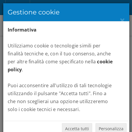
IT
Registrati
Accedi
Gestione cookie
×
Informativa
Utilizziamo cookie o tecnologie simili per
finalità tecniche e, con il tuo consenso, anche
per altre finalità come specificato nella
cookie
policy
.
Puoi acconsentire all'utilizzo di tali tecnologie
MARATONE :
MIDNIGHTSUN MARATHON
utilizzando il pulsante "Accetta tutti". Fino a
che non sceglierai una opzione utilizzeremo
Quando vuoi partire:
solo i cookie tecnici e necessari.
Accetta tutti
Personalizza