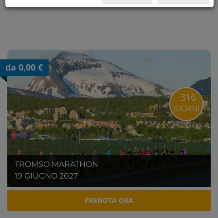
da 0,00 €
-316
GIORNI
TROMSO MARATHON
19 GIUGNO 2027
PRENOTA ORA