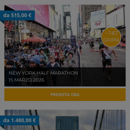
da 515,00 €
--147
GIORNI
NEW YORK HALF MARATHON
15 MARZO 2026
PRENOTA ORA
da 1.480,00 €