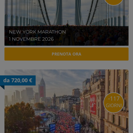
NEW YORK MARATHON
1 NOVEMBRE 2026
PRENOTA ORA
da 720,00 €
-117
GIORNI