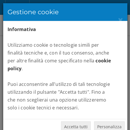
IT
Registrati
Accedi
Gestione cookie
×
Informativa
Utilizziamo cookie o tecnologie simili per
finalità tecniche e, con il tuo consenso, anche
per altre finalità come specificato nella
cookie
policy
.
Puoi acconsentire all'utilizzo di tali tecnologie
MARATONE :
WORLD MARATHON MAJORS
utilizzando il pulsante "Accetta tutti". Fino a
che non sceglierai una opzione utilizzeremo
solo i cookie tecnici e necessari.
Quando vuoi partire:
Accetta tutti
Personalizza