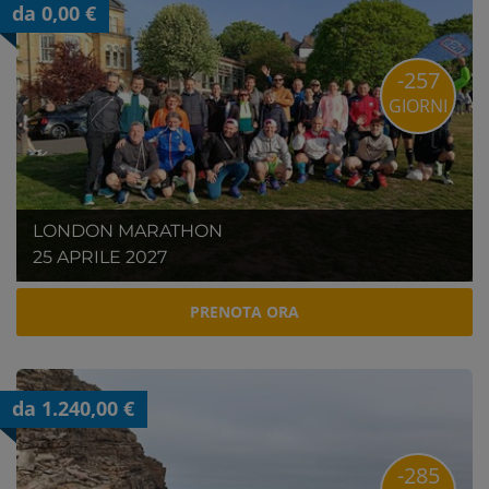
da 0,00 €
-257
GIORNI
LONDON MARATHON
25 APRILE 2027
PRENOTA ORA
da 1.240,00 €
-285