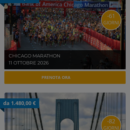
-61
GIORNI
CHICAGO MARATHON
11 OTTOBRE 2026
PRENOTA ORA
da 1.480,00 €
-82
GIORNI